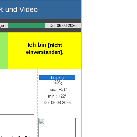
et und Video
Do. 06.08.2026
ego
Ich bin
[nicht
.
einverstanden]
Leipzig
+
28°
C
max.:
+
31°
min.:
+
22°
Do, 06.08.2026