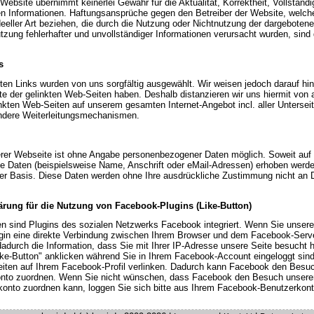
Website übernimmt keinerlei Gewähr für die Aktualität, Korrektheit, Vollständi
ten Informationen. Haftungsansprüche gegen den Betreiber der Website, welc
ideeller Art beziehen, die durch die Nutzung oder Nichtnutzung der dargeboten
tzung fehlerhafter und unvollständiger Informationen verursacht wurden, sind 
s
rten Links wurden von uns sorgfältig ausgewählt. Wir weisen jedoch darauf hin,
lte der gelinkten Web-Seiten haben. Deshalb distanzieren wir uns hiermit von a
linkten Web-Seiten auf unserem gesamten Internet-Angebot incl. aller Untersei
andere Weiterleitungsmechanismen.
rer Webseite ist ohne Angabe personenbezogener Daten möglich. Soweit auf 
 Daten (beispielsweise Name, Anschrift oder eMail-Adressen) erhoben werden
liger Basis. Diese Daten werden ohne Ihre ausdrückliche Zustimmung nicht an D
ärung für die Nutzung von Facebook-Plugins (Like-Button)
en sind Plugins des sozialen Netzwerks Facebook integriert. Wenn Sie unser
ugin eine direkte Verbindung zwischen Ihrem Browser und dem Facebook-Server
adurch die Information, dass Sie mit Ihrer IP-Adresse unsere Seite besucht
ke-Button" anklicken während Sie in Ihrem Facebook-Account eingeloggt sind
Seiten auf Ihrem Facebook-Profil verlinken. Dadurch kann Facebook den Besuc
nto zuordnen. Wenn Sie nicht wünschen, dass Facebook den Besuch unserer
onto zuordnen kann, loggen Sie sich bitte aus Ihrem Facebook-Benutzerkont