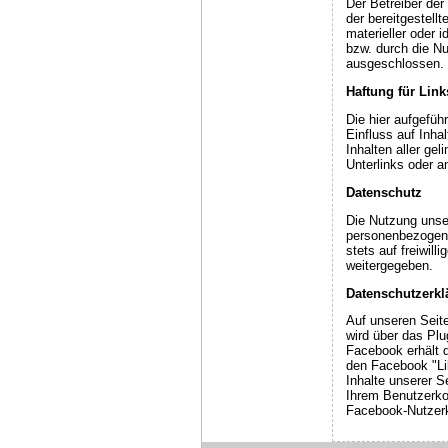
Der Betreiber der 
der bereitgestell
materieller oder 
bzw. durch die Nu
ausgeschlossen.
Haftung für Link
Die hier aufgefüh
Einfluss auf Inha
Inhalten aller ge
Unterlinks oder 
Datenschutz
Die Nutzung unse
personenbezogene
stets auf freiwil
weitergegeben.
Datenschutzerkl
Auf unseren Seit
wird über das Pl
Facebook erhält d
den Facebook "Li
Inhalte unserer 
Ihrem Benutzerko
Facebook-Nutzerk