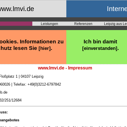
ww.lmvi.de
Intern
Leistungen
Referenzen
Leipzig aus L
ookies. Informationen zu
Ich bin damit
hutz lesen Sie
.
.
[hier]
[einverstanden]
www.lmvi.de - Impressum
Floßplatz 1 | 04107 Leipzig
060026 | Telefax: +49(0)3212-6797842
b.de
32/251/12684
uss:
neangebotes