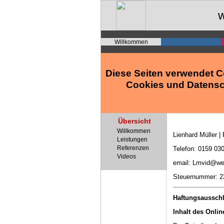
w
Willkommen
Diese Seiten verwendet C
Cookies und Datensc
Übersicht
Willkommen
Lienhard Müller | 
Leistungen
Referenzen
Telefon: 0159 03
Videos
email: Lmvid@we
privat
Steuernummer: 2
Haftungsausschl
Inhalt des Onli